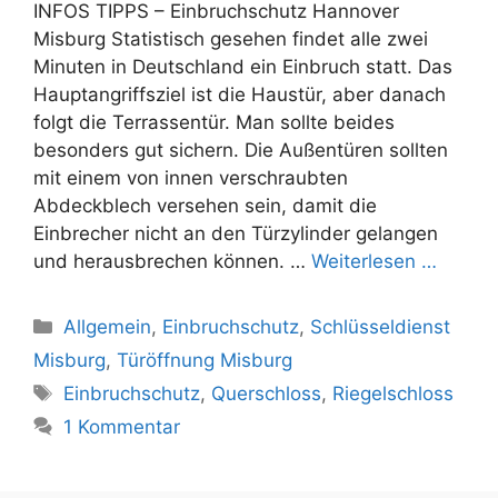
INFOS TIPPS – Einbruchschutz Hannover
Misburg Statistisch gesehen findet alle zwei
Minuten in Deutschland ein Einbruch statt. Das
Hauptangriffsziel ist die Haustür, aber danach
folgt die Terrassentür. Man sollte beides
besonders gut sichern. Die Außentüren sollten
mit einem von innen verschraubten
Abdeckblech versehen sein, damit die
Einbrecher nicht an den Türzylinder gelangen
und herausbrechen können. …
Weiterlesen …
K
Allgemein
,
Einbruchschutz
,
Schlüsseldienst
a
Misburg
,
Türöffnung Misburg
t
S
Einbruchschutz
,
Querschloss
,
Riegelschloss
e
c
1 Kommentar
g
h
o
l
r