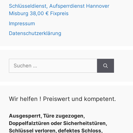
Schlüsseldienst, Aufsperrdienst Hannover
Misburg 38,00 € Fixpreis
Impressum
Datenschutzerklärung
S
u
c
h
e
Wir helfen ! Preiswert und kompetent.
n
n
a
Ausgesperrt, Türe zugezogen,
c
Doppelfalztüren oder Sicherheitstüren,
h
Schlüssel verloren, defektes Schloss,