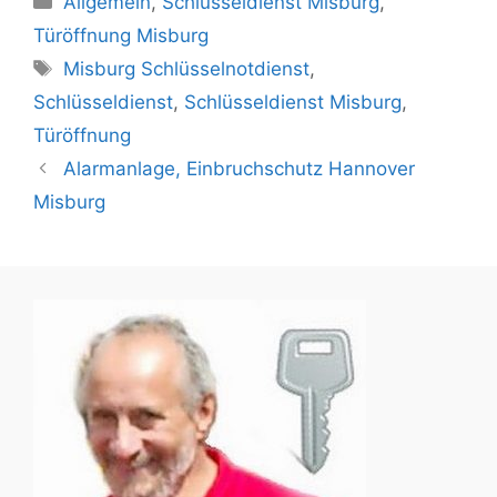
Allgemein
,
Schlüsseldienst Misburg
,
a
Türöffnung Misburg
t
S
Misburg Schlüsselnotdienst
,
e
c
Schlüsseldienst
,
Schlüsseldienst Misburg
,
g
h
Türöffnung
o
l
r
Alarmanlage, Einbruchschutz Hannover
a
i
Misburg
g
e
w
n
ö
r
t
e
r