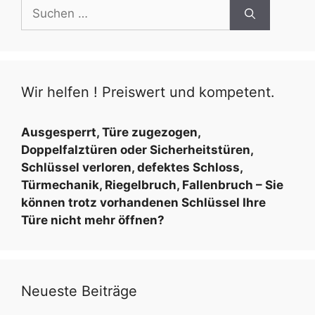
S
u
c
h
e
Wir helfen ! Preiswert und kompetent.
n
n
a
Ausgesperrt, Türe zugezogen,
c
Doppelfalztüren oder Sicherheitstüren,
h
Schlüssel verloren, defektes Schloss,
:
Türmechanik, Riegelbruch, Fallenbruch – Sie
können trotz vorhandenen Schlüssel Ihre
Türe nicht mehr öffnen?
Neueste Beiträge