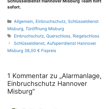
Schlüsseldienst Hannover Misburg Team hilft
sofort.
K
Allgemein
,
Einbruchschutz
,
Schlüsseldienst
a
Misburg
,
Türöffnung Misburg
t
S
Einbruchschutz
,
Querschloss
,
Riegelschloss
e
c
Schlüsseldienst, Aufsperrdienst Hannover
g
h
Misburg 38,00 € Fixpreis
o
l
r
a
i
g
e
w
1 Kommentar zu „Alarmanlage,
n
ö
Einbruchschutz Hannover
r
Misburg“
t
e
r