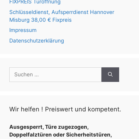
FIXPREIS Türöffnung
Schlüsseldienst, Aufsperrdienst Hannover
Misburg 38,00 € Fixpreis
Impressum
Datenschutzerklärung
S
u
c
h
e
Wir helfen ! Preiswert und kompetent.
n
n
a
Ausgesperrt, Türe zugezogen,
c
Doppelfalztüren oder Sicherheitstüren,